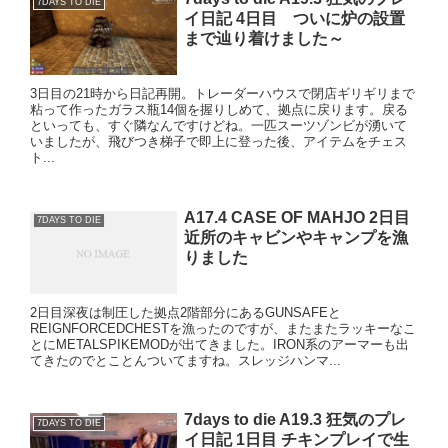
7DAYS TO DIE
イ日記 4日目 ついに炉の設置
まで辿り着けました～
3日目の21時から日記再開。トレーダーハウスで閉店ギリギリまで
粘って作ったガラス瓶14個を握りしめて、拠点に戻ります。戻る
といっても、すぐ隣なんですけどね。一匹スーツゾンビが湧いて
いましたが、飛びつき梯子で即上に登った後、アイテムをチェス
ト...
A17.4 CASE OF MAHJO 2日目
7DAYS TO DIE
近所のキャビンやキャンプを漁
りました
2日目深夜は制圧した拠点2階部分にあるGUNSAFEと
REIGNFORCEDCHESTを漁ったのですが、またまたラッキーなこ
とにMETALSPIKEMODが出てきました。IRON系のアーマーも出
てきたのでとことんついてますね。スレッジハンマ...
7days to die A19.3 狂気のプレ
7DAYS TO DIE
イ日記 1日目 チキンプレイで生