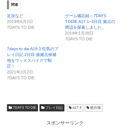
て
o
て
T
o
G
関連
w
k
o
i
で
o
t
共
g
近況など
ゲーム備忘録～7DAYS
t
有
l
e
す
e
2019年6月2日
TODIE A17.1~3日目 拠点の
r
る
+
7DAYS TO DIE
周辺を探索しました。
で
に
で
共
は
共
2019年1月28日
有
ク
有
(
リ
(
7DAYS TO DIE
新
ッ
新
し
ク
し
7days to die A19.3 狂気のプ
い
し
い
ウ
て
ウ
レイ日記 2日目 仮拠点候補
ィ
く
ィ
ン
だ
ン
地をウッドスパイクで制
ド
さ
ド
圧！
ウ
い
ウ
で
(
で
2021年3月2日
開
新
開
き
し
き
7DAYS TO DIE
ま
い
ま
す
ウ
す
)
ィ
)
ン
ド
ウ
で
開
7DAYS TO DIE
プレイ日記
a17.4
処分場
き
ま
す
)
スポンサーリンク