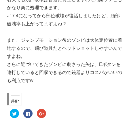
かなり楽に処理できます。
a17.4になってから部位破壊が復活しましたけど、頭部
破壊率も上がってますよね？
また、ジャンプモーション後のゾンビは大体定位置に着
地するので、飛び道具だとヘッドショットしやすいんで
すよね。
さらに近づいてきたゾンビに刺さった矢は、Eボタンを
連打していると回収できるので銃器よりコスパがいいの
も利点ですw
共有:
ク
F
ク
リ
a
リ
ッ
c
ッ
ク
e
ク
し
b
し