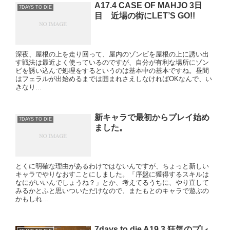
A17.4 CASE OF MAHJO 3日
7DAYS TO DIE
目 近場の街にLET’S GO!!
深夜、屋根の上を走り回って、屋内のゾンビを屋根の上に誘い出
す戦法は最近よく使っているのですが、自分が有利な場所にゾン
ビを誘い込んで処理をするというのは基本中の基本ですね。昼間
はフェラルが出始めるまでは囲まれさえしなければOKなんで、い
きなり...
新キャラで最初からプレイ始め
7DAYS TO DIE
ました。
とくに明確な理由があるわけではないんですが、ちょっと新しい
キャラでやりなおすことにしました。「序盤に獲得するスキルは
なにがいいんでしょうね？」とか、考えてるうちに、やり直して
みるかとふと思いついただけなので、またもとのキャラで遊ぶの
かもしれ...
7days to die A19.3 狂気のプレ