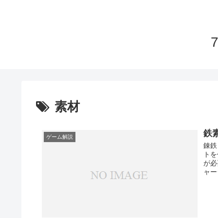
素材
鉄
ゲーム解説
錬鉄
トを
が必
ャー