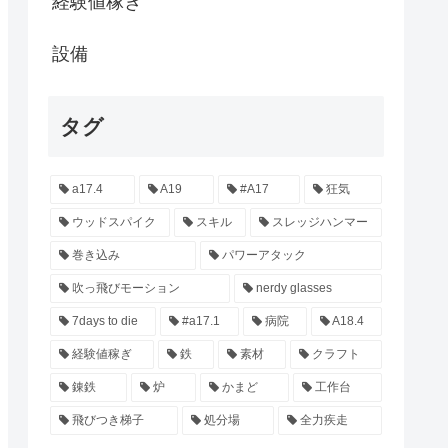
経験値稼ぎ
設備
タグ
a17.4
A19
#A17
狂気
ウッドスパイク
スキル
スレッジハンマー
巻き込み
パワーアタック
吹っ飛びモーション
nerdy glasses
7days to die
#a17.1
病院
A18.4
経験値稼ぎ
鉄
素材
クラフト
錬鉄
炉
かまど
工作台
飛びつき梯子
処分場
全力疾走