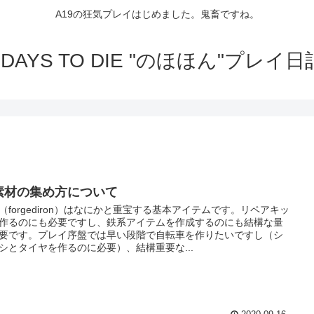
A19の狂気プレイはじめました。鬼畜ですね。
7DAYS TO DIE "のほほん"プレイ日
素材の集め方について
（forgediron）はなにかと重宝する基本アイテムです。リペアキッ
作るのにも必要ですし、鉄系アイテムを作成するのにも結構な量
要です。プレイ序盤では早い段階で自転車を作りたいですし（シ
シとタイヤを作るのに必要）、結構重要な...